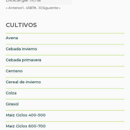
« Anterior
1
…
4
5
6
7
8
…
10
Siguiente »
CULTIVOS
Avena
Cebada invierno
Cebada primavera
Centeno
Cereal de invierno
Colza
Girasol
Maiz Ciclos 400-500
Maiz Ciclos 600-700